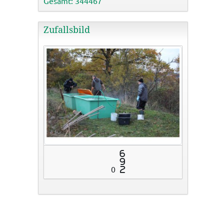
Gesamt: 344467
Zufallsbild
6
9
0
2