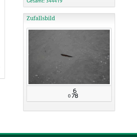
Gesamt: 344419
Zufallsbild
6
0
78