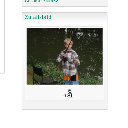
Gesamt: 344452
Zufallsbild
6
0
81